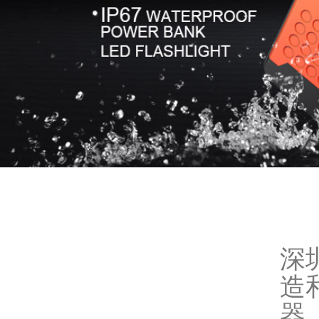
深
造
器