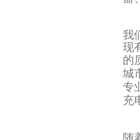
我
现
的
城
专
充
随