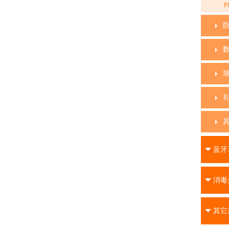
P
蓝牙
消毒
其它