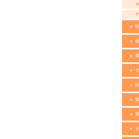
P
P
1