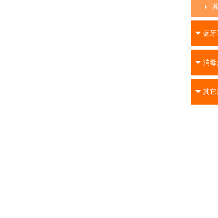
蓝牙
消毒
其它