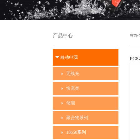
产品中心
当前
移动电源
PC8
无线充
快充类
储能
聚合物系列
18650系列