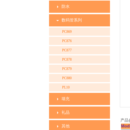
防水
数码管系列
PC869
PC876
PC877
PC878
PC879
PC880
PL10
墙充
礼品
产品
Mod
其他