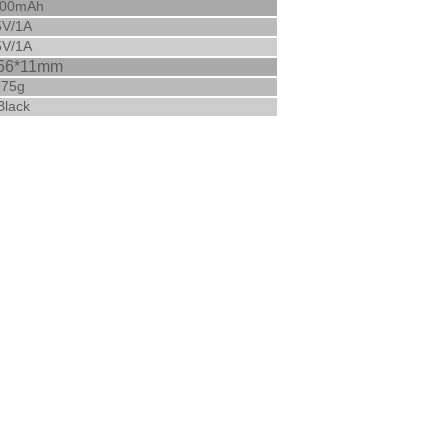
00mAh
5V/1A
5V/1A
56*11
mm
75g
Black