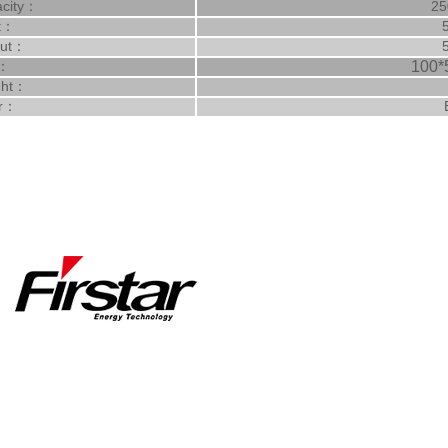
city
25
：
t
：
put：
e：
100*
ght：
or：