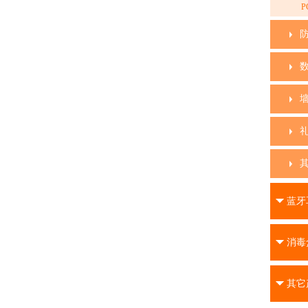
P
蓝牙
消毒
其它